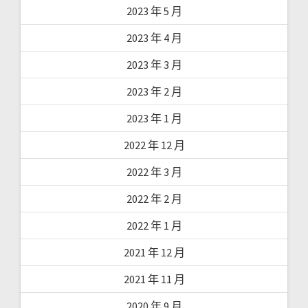
2023 年 5 月
2023 年 4 月
2023 年 3 月
2023 年 2 月
2023 年 1 月
2022 年 12 月
2022 年 3 月
2022 年 2 月
2022 年 1 月
2021 年 12 月
2021 年 11 月
2020 年 9 月