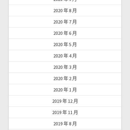
2020 年 8 月
2020 年 7 月
2020 年 6 月
2020 年 5 月
2020 年 4 月
2020 年 3 月
2020 年 2 月
2020 年 1 月
2019 年 12 月
2019 年 11 月
2019 年 8 月