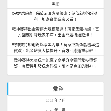
黑網
3A娛樂城線上儲值usdt專屬優惠：儲值就送額外紅
利，加密貨幣玩家必看！
戰神賽特出金驚傳大規模延遲！玩家集體抗議，官
方回應引發玩家不滿，出金問題持續延燒！
戰神賽特規則驚爆暗黑內幕！玩家控訴遊戲機率遭
竄改，出金難度大幅提升，官方回應避重就輕！
戰神賽特怎麼玩才能贏？高手分享獨門秘技遭質
疑，真實性引發玩家熱議，誰才是真正的戰神？
彙整
2026 年 7 月
2026 年 1 月