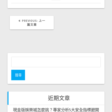
章
導
PREVIOUS
PREVIOUS:
上一
POST:
篇文章
覽
搜
尋
關
鍵
字:
近期文章
現金版娛樂城怎麼挑？專家分析5大安全指標避開