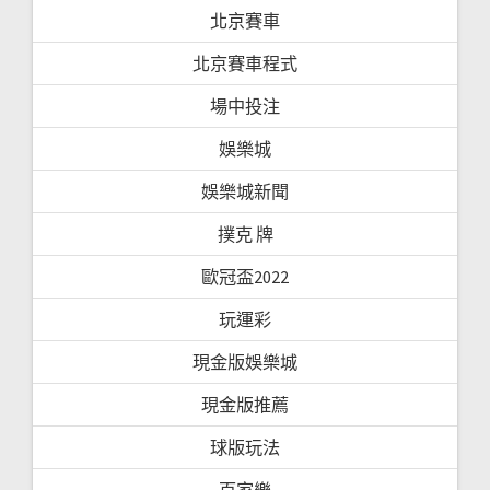
北京賽車
北京賽車程式
場中投注
娛樂城
娛樂城新聞
撲克 牌
歐冠盃2022
玩運彩
現金版娛樂城
現金版推薦
球版玩法
百家樂