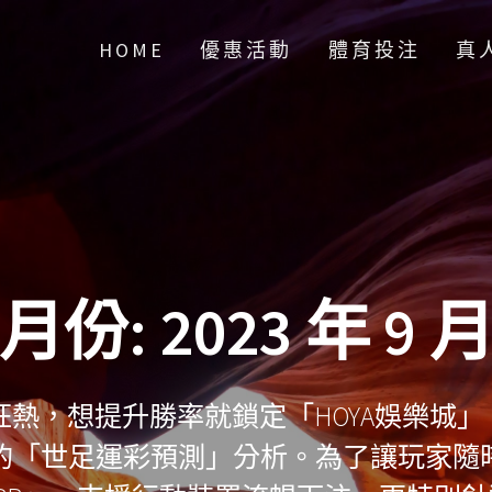
HOME
優惠活動
體育投注
真
月份:
2023 年 9 
球狂熱，想提升勝率就鎖定「HOYA娛樂
的「世足運彩預測」分析。為了讓玩家隨