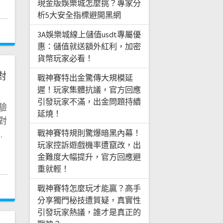
現金版娛樂城怎麼挑？專家分
析5大安全指標避開黑網
3A娛樂城線上儲值usdt專屬優
惠：儲值就送額外紅利，加密
貨幣玩家必看！
對
戰神賽特出金驚傳大規模延
遲！玩家集體抗議，官方回應
引發玩家不滿，出金問題持續
驗
延燒！
對
戰神賽特規則驚爆暗黑內幕！
…
玩家控訴遊戲機率遭竄改，出
金難度大幅提升，官方回應避
重就輕！
戰神賽特怎麼玩才能贏？高手
分享獨門秘技遭質疑，真實性
引發玩家熱議，誰才是真正的