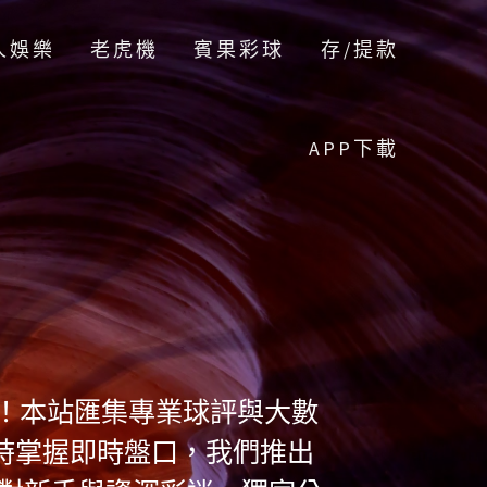
人娛樂
老虎機
賓果彩球
存/提款
APP下載
月
城」！本站匯集專業球評與大數
時掌握即時盤口，我們推出