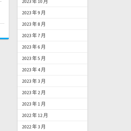
2023 年 10 月
2023 年 9 月
2023 年 8 月
2023 年 7 月
2023 年 6 月
2023 年 5 月
2023 年 4 月
2023 年 3 月
2023 年 2 月
2023 年 1 月
2022 年 12 月
2022 年 3 月