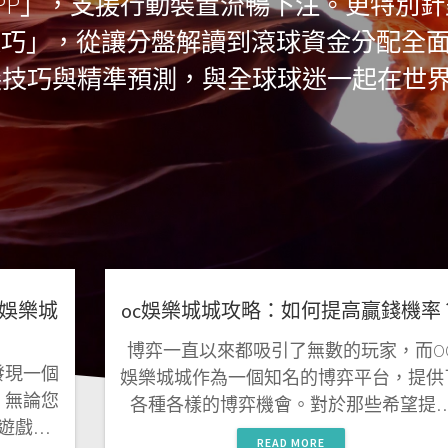
PP」，支援行動裝置流暢下注。更特別
巧」，從讓分盤解讀到滾球資金分配全面拆
頂尖技巧與精準預測，與全球球迷一起在世
娛樂城
oc娛樂城城攻略：如何提高贏錢機率
博弈一直以來都吸引了無數的玩家，而O
發現一個
娛樂城城作為一個知名的博弈平台，提供
。無論您
各種各樣的博弈機會。對於那些希望提
遊戲…
READ MORE