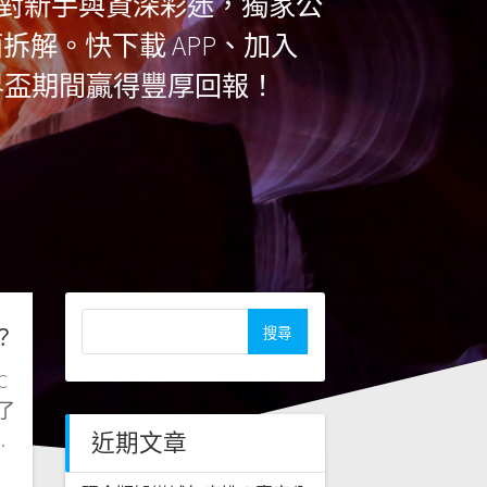
針對新手與資深彩迷，獨家公
解。快下載 APP、加入
界盃期間贏得豐厚回報！
搜
？
尋
關
C
鍵
了
字:
…
近期文章