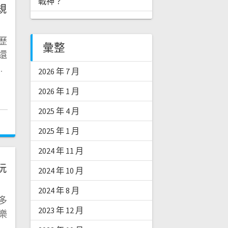
戰神？
規
歷
彙整
還
…
2026 年 7 月
2026 年 1 月
2025 年 4 月
2025 年 1 月
2024 年 11 月
玩
2024 年 10 月
2024 年 8 月
多
2023 年 12 月
樂
…