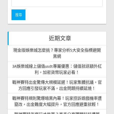
尋
關
鍵
字:
近期文章
現金版娛樂城怎麼挑？專家分析5大安全指標避開
黑網
3A娛樂城線上儲值usdt專屬優惠：儲值就送額外紅
利，加密貨幣玩家必看！
戰神賽特出金驚傳大規模延遲！玩家集體抗議，官
方回應引發玩家不滿，出金問題持續延燒！
戰神賽特規則驚爆暗黑內幕！玩家控訴遊戲機率遭
竄改，出金難度大幅提升，官方回應避重就輕！