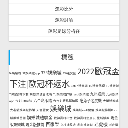
運彩比分
運彩討論
運彩足球分析在
標籤
2022歐冠盃
333娛樂城
3A娛樂城
3A娛樂城app
539走勢圖
下注|歐冠杯返水
Gofun娛樂城
TU娛樂代理
TU娛樂城
九州娛樂
TU娛樂城下載
TU娛樂城合法嗎
TU娛樂城詐騙
usdt娛樂城
九州娛樂
六合彩版路
吃角子老虎機
app
今彩539玩法
六合彩版路算牌區
大獎娛樂城
娛樂城
大老爺娛樂城詐騙
天宮聖女
娛樂城usdt儲值
娛樂城推薦Dcard
娛樂城體驗金
現金
娛樂城首儲
戰神賽特出金
戰神賽特怎麼玩
星城娛樂
百家樂
老虎機
版娛樂城
現金版推薦
立柱速見表
老虎娛樂城
老虎機