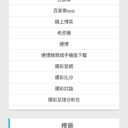
百家樂app
線上博奕
老虎機
通博
通博娛樂城手機版下載
運彩官網
運彩比分
運彩討論
運彩足球分析在
標籤