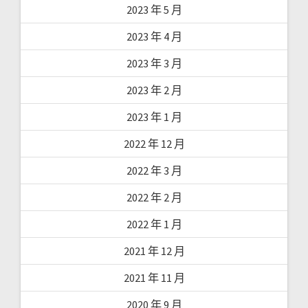
2023 年 5 月
2023 年 4 月
2023 年 3 月
2023 年 2 月
2023 年 1 月
2022 年 12 月
2022 年 3 月
2022 年 2 月
2022 年 1 月
2021 年 12 月
2021 年 11 月
2020 年 9 月