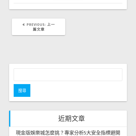
章
導
PREVIOUS
PREVIOUS:
上一
POST:
篇文章
覽
搜
尋
關
鍵
字:
近期文章
現金版娛樂城怎麼挑？專家分析5大安全指標避開