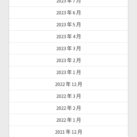
2023 年 7 月
2023 年 6 月
2023 年 5 月
2023 年 4 月
2023 年 3 月
2023 年 2 月
2023 年 1 月
2022 年 12 月
2022 年 3 月
2022 年 2 月
2022 年 1 月
2021 年 12 月