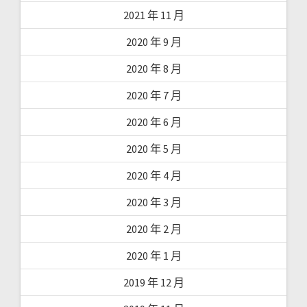
2021 年 11 月
2020 年 9 月
2020 年 8 月
2020 年 7 月
2020 年 6 月
2020 年 5 月
2020 年 4 月
2020 年 3 月
2020 年 2 月
2020 年 1 月
2019 年 12 月