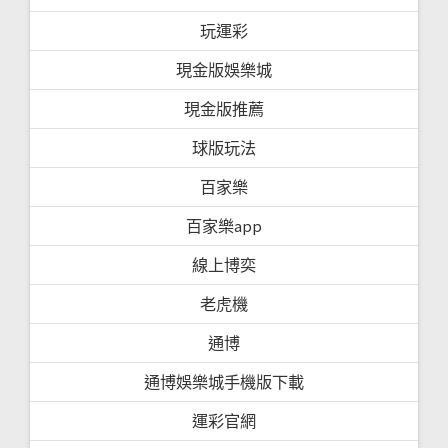
玩運彩
現金版娛樂城
現金版推薦
球版玩法
百家樂
百家樂app
線上博奕
老虎機
通博
通博娛樂城手機版下載
運彩官網