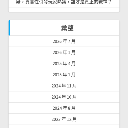
疑，真實性引發玩家熱議，誰才是真正的戰神？
彙整
2026 年 7 月
2026 年 1 月
2025 年 4 月
2025 年 1 月
2024 年 11 月
2024 年 10 月
2024 年 8 月
2023 年 12 月