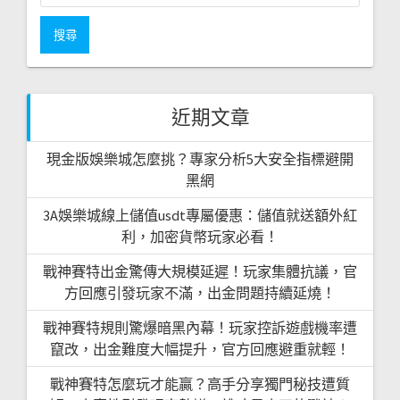
關
鍵
字:
近期文章
現金版娛樂城怎麼挑？專家分析5大安全指標避開
黑網
3A娛樂城線上儲值usdt專屬優惠：儲值就送額外紅
利，加密貨幣玩家必看！
戰神賽特出金驚傳大規模延遲！玩家集體抗議，官
方回應引發玩家不滿，出金問題持續延燒！
戰神賽特規則驚爆暗黑內幕！玩家控訴遊戲機率遭
竄改，出金難度大幅提升，官方回應避重就輕！
戰神賽特怎麼玩才能贏？高手分享獨門秘技遭質