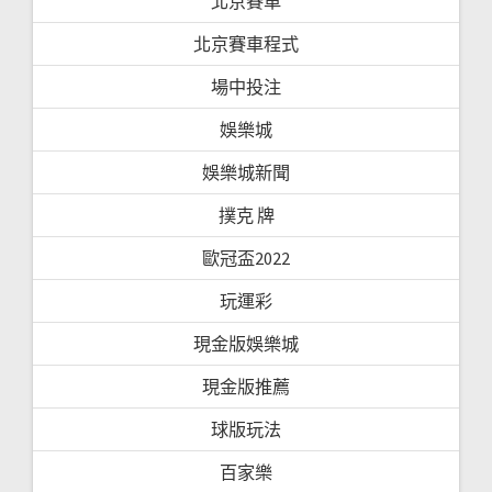
北京賽車
北京賽車程式
場中投注
娛樂城
娛樂城新聞
撲克 牌
歐冠盃2022
玩運彩
現金版娛樂城
現金版推薦
球版玩法
百家樂