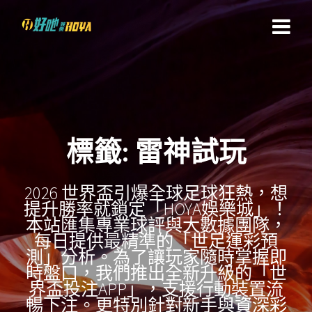
Skip
to
content
標籤:
雷神試玩
2026 世界盃引爆全球足球狂熱，想
提升勝率就鎖定「HOYA娛樂城」！
本站匯集專業球評與大數據團隊，
每日提供最精準的「世足運彩預
測」分析。為了讓玩家隨時掌握即
時盤口，我們推出全新升級的「世
界盃投注APP」，支援行動裝置流
暢下注。更特別針對新手與資深彩