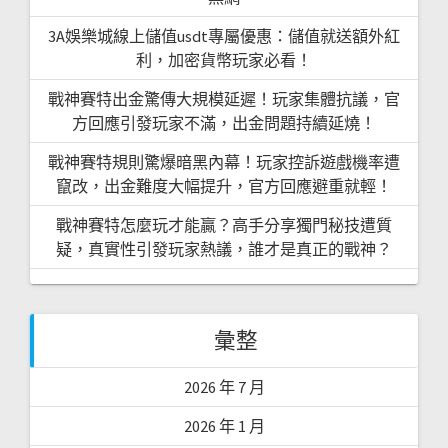
3A娛樂城線上儲值usdt專屬優惠：儲值就送額外紅
利，加密貨幣玩家必看！
戰神賽特出金驚傳大規模延遲！玩家集體抗議，官
方回應引發玩家不滿，出金問題持續延燒！
戰神賽特規則驚爆暗黑內幕！玩家控訴遊戲機率遭
竄改，出金難度大幅提升，官方回應避重就輕！
戰神賽特怎麼玩才能贏？高手分享獨門秘技遭質
疑，真實性引發玩家熱議，誰才是真正的戰神？
彙整
2026 年 7 月
2026 年 1 月