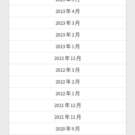
2023 年 4 月
2023 年 3 月
2023 年 2 月
2023 年 1 月
2022 年 12 月
2022 年 3 月
2022 年 2 月
2022 年 1 月
2021 年 12 月
2021 年 11 月
2020 年 9 月