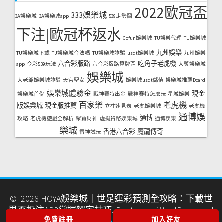
2022歐冠盃
333娛樂城
3A娛樂城
3A娛樂城app
539走勢圖
下注|歐冠杯返水
Gofun娛樂城
TU娛樂代理
TU娛樂城
九州娛樂
TU娛樂城下載
TU娛樂城合法嗎
TU娛樂城詐騙
usdt娛樂城
九州娛樂
六合彩版路
吃角子老虎機
app
今彩539玩法
六合彩版路算牌區
大獎娛樂城
娛樂城
大老爺娛樂城詐騙
天宮聖女
娛樂城usdt儲值
娛樂城推薦Dcard
娛樂城體驗金
現金
娛樂城首儲
戰神賽特出金
戰神賽特怎麼玩
星城娛樂
百家樂
老虎機
版娛樂城
現金版推薦
立柱速見表
老虎娛樂城
老虎機
通博娛
通博
攻略
老虎機遊戲全解析
聚寶財神
虛擬貨幣娛樂城
通博娛樂
樂城
香港六合彩
魔龍傳奇
雷神試玩
© 2026 HOYA娛樂城｜世足運彩預測全攻略：下載世
界盃投注APP掌握獨家技巧. Built using WordPress and
免費註冊
加入好友
OnePage Express Theme
.