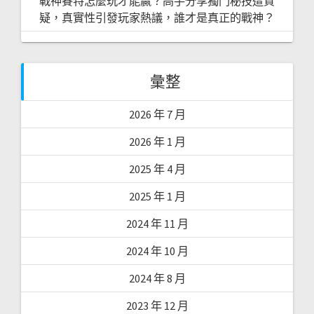
戰神賽特怎麼玩才能贏？高手分享獨門秘技遭質
疑，真實性引發玩家熱議，誰才是真正的戰神？
彙整
2026 年 7 月
2026 年 1 月
2025 年 4 月
2025 年 1 月
2024 年 11 月
2024 年 10 月
2024 年 8 月
2023 年 12 月