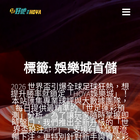
Skip
to
content
標籤:
娛樂城首儲
2026 世界盃引爆全球足球狂熱，想
提升勝率就鎖定「HOYA娛樂城」！
本站匯集專業球評與大數據團隊，
每日提供最精準的「世足運彩預
測」分析。為了讓玩家隨時掌握即
時盤口，我們推出全新升級的「世
界盃投注APP」，支援行動裝置流
暢下注。更特別針對新手與資深彩