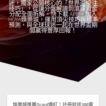
迷，獨家公開核心的「世界盃投注
技巧」，從讓分盤解讀到滾球資金
分配全面拆解。快下載 APP、加入
HOYA娛樂城，運用頂尖技巧與精準
預測，與全球球迷一起在世界盃期
間贏得豐厚回報！
娛樂城推薦Dcard爆紅！註冊就送388電