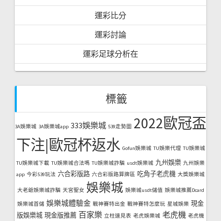
運彩比分
運彩討論
運彩足球分析在
標籤
2022歐冠盃
333娛樂城
3A娛樂城
3A娛樂城app
539走勢圖
下注|歐冠杯返水
Gofun娛樂城
TU娛樂代理
TU娛樂城
九州娛樂
TU娛樂城下載
TU娛樂城合法嗎
TU娛樂城詐騙
usdt娛樂城
九州娛樂
六合彩版路
吃角子老虎機
app
今彩539玩法
六合彩版路算牌區
大獎娛樂城
娛樂城
大老爺娛樂城詐騙
天宮聖女
娛樂城usdt儲值
娛樂城推薦Dcard
娛樂城體驗金
現金
娛樂城首儲
戰神賽特出金
戰神賽特怎麼玩
星城娛樂
百家樂
老虎機
版娛樂城
現金版推薦
立柱速見表
老虎娛樂城
老虎機