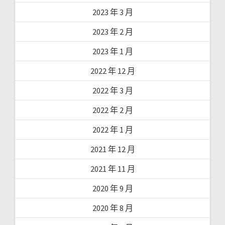
2023 年 3 月
2023 年 2 月
2023 年 1 月
2022 年 12 月
2022 年 3 月
2022 年 2 月
2022 年 1 月
2021 年 12 月
2021 年 11 月
2020 年 9 月
2020 年 8 月