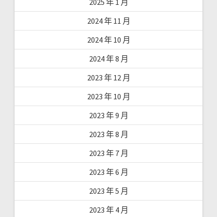
2025 年 1 月
2024 年 11 月
2024 年 10 月
2024 年 8 月
2023 年 12 月
2023 年 10 月
2023 年 9 月
2023 年 8 月
2023 年 7 月
2023 年 6 月
2023 年 5 月
2023 年 4 月