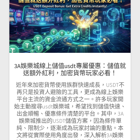
3A娛樂城線上儲值usdt專屬優惠：儲值就
送額外紅利，加密貨幣玩家必看！
近年來加密貨幣使用族群快速成長，USDT不
再只是投資人避險的工具，更成為線上娛樂
平台主流的資金流通方式之一。許多玩家開
始主動搜尋usdt娛樂城，希望找到儲值快速、
出金順暢、優惠條件清楚的平台。其中，3A
娛樂城推出的USDT儲值方案，因為條件單
純、限制少，逐漸成為玩家討論的重點。本
文將從實際使用角度出發，深入解析3A娛樂