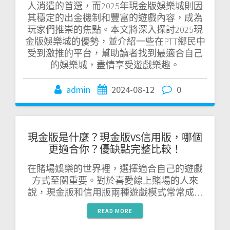
人消遣的首選，而2025年現金版娛樂城則因
其穩定的出金機制和豐富的遊戲內容，成為
玩家們推崇的焦點。本文將深入探討2025現
金版娛樂城的優勢，並介紹一些在PTT鄉民中
受到激推的平台，幫助讀者找到最適合自己
的娛樂城，盡情享受遊戲樂趣。
admin
2024-08-12
0
現金版是什麼？現金版VS信用版，哪個
更適合你？優缺點完整比較！
在賭場娛樂的世界裡，選擇適合自己的遊戲
方式至關重要。對於喜愛線上賭場的人來
說，現金版和信用版兩種遊戲模式常常成…
READ MORE