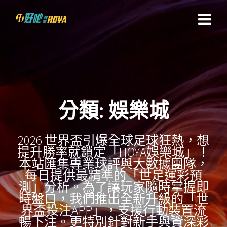
Skip
to
content
分類:
娛樂城
2026 世界盃引爆全球足球狂熱，想
提升勝率就鎖定「HOYA娛樂城」！
本站匯集專業球評與大數據團隊，
每日提供最精準的「世足運彩預
測」分析。為了讓玩家隨時掌握即
時盤口，我們推出全新升級的「世
界盃投注APP」，支援行動裝置流
暢下注。更特別針對新手與資深彩