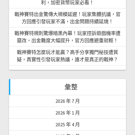
利，加密貨幣玩家必看！
戰神賽特出金驚傳大規模延遲！玩家集體抗議，官
方回應引發玩家不滿，出金問題持續延燒！
戰神賽特規則驚爆暗黑內幕！玩家控訴遊戲機率遭
竄改，出金難度大幅提升，官方回應避重就輕！
戰神賽特怎麼玩才能贏？高手分享獨門秘技遭質
疑，真實性引發玩家熱議，誰才是真正的戰神？
彙整
2026 年 7 月
2026 年 1 月
2025 年 4 月