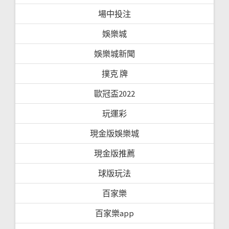
場中投注
娛樂城
娛樂城新聞
撲克 牌
歐冠盃2022
玩運彩
現金版娛樂城
現金版推薦
球版玩法
百家樂
百家樂app