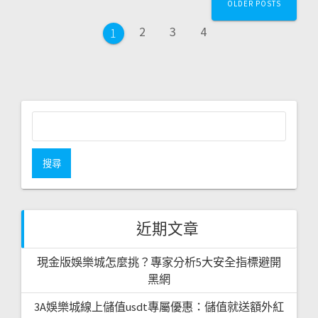
OLDER POSTS
navigation
Page
Page
Page
2
3
4
Page
1
搜
尋
關
鍵
字:
近期文章
現金版娛樂城怎麼挑？專家分析5大安全指標避開
黑網
3A娛樂城線上儲值usdt專屬優惠：儲值就送額外紅