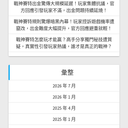
戰神賽特出金驚傳大規模延遲！玩家集體抗議，官
方回應引發玩家不滿，出金問題持續延燒！
戰神賽特規則驚爆暗黑內幕！玩家控訴遊戲機率遭
竄改，出金難度大幅提升，官方回應避重就輕！
戰神賽特怎麼玩才能贏？高手分享獨門秘技遭質
疑，真實性引發玩家熱議，誰才是真正的戰神？
彙整
2026 年 7 月
2026 年 1 月
2025 年 4 月
2025 年 1 月