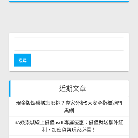
搜
尋
關
鍵
字:
近期文章
現金版娛樂城怎麼挑？專家分析5大安全指標避開
黑網
3A娛樂城線上儲值usdt專屬優惠：儲值就送額外紅
利，加密貨幣玩家必看！