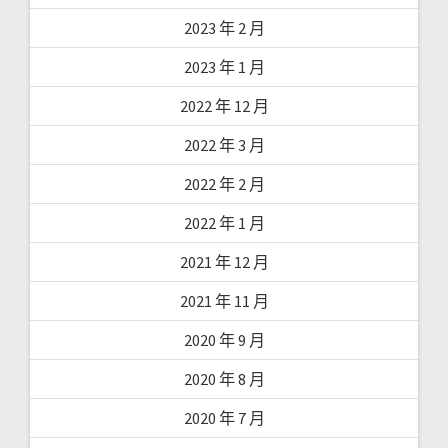
2023 年 2 月
2023 年 1 月
2022 年 12 月
2022 年 3 月
2022 年 2 月
2022 年 1 月
2021 年 12 月
2021 年 11 月
2020 年 9 月
2020 年 8 月
2020 年 7 月