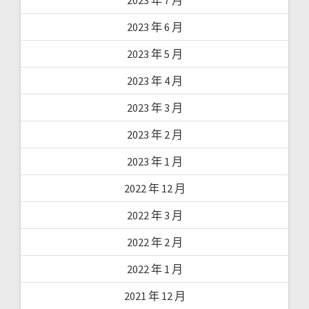
2023 年 6 月
2023 年 5 月
2023 年 4 月
2023 年 3 月
2023 年 2 月
2023 年 1 月
2022 年 12 月
2022 年 3 月
2022 年 2 月
2022 年 1 月
2021 年 12 月