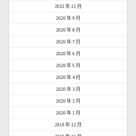
2021 年 11 月
2020 年 9 月
2020 年 8 月
2020 年 7 月
2020 年 6 月
2020 年 5 月
2020 年 4 月
2020 年 3 月
2020 年 2 月
2020 年 1 月
2019 年 12 月