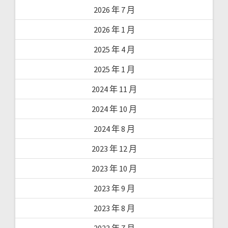
2026 年 7 月
2026 年 1 月
2025 年 4 月
2025 年 1 月
2024 年 11 月
2024 年 10 月
2024 年 8 月
2023 年 12 月
2023 年 10 月
2023 年 9 月
2023 年 8 月
2023 年 7 月