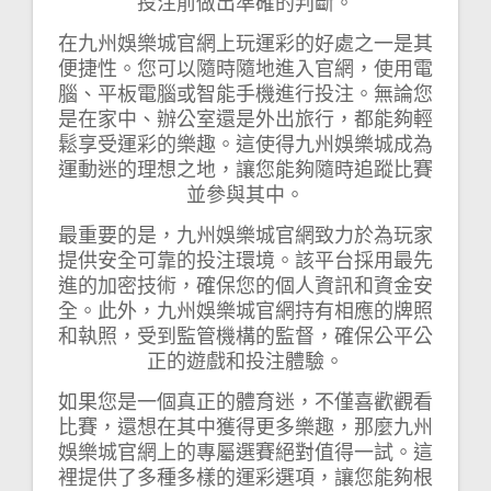
投注前做出準確的判斷。
在九州娛樂城官網上玩運彩的好處之一是其
便捷性。您可以隨時隨地進入官網，使用電
腦、平板電腦或智能手機進行投注。無論您
是在家中、辦公室還是外出旅行，都能夠輕
鬆享受運彩的樂趣。這使得九州娛樂城成為
運動迷的理想之地，讓您能夠隨時追蹤比賽
並參與其中。
最重要的是，九州娛樂城官網致力於為玩家
提供安全可靠的投注環境。該平台採用最先
進的加密技術，確保您的個人資訊和資金安
全。此外，九州娛樂城官網持有相應的牌照
和執照，受到監管機構的監督，確保公平公
正的遊戲和投注體驗。
如果您是一個真正的體育迷，不僅喜歡觀看
比賽，還想在其中獲得更多樂趣，那麼九州
娛樂城官網上的專屬選賽絕對值得一試。這
裡提供了多種多樣的運彩選項，讓您能夠根