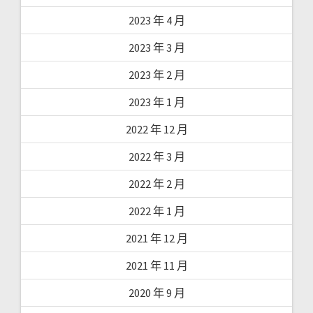
2023 年 4 月
2023 年 3 月
2023 年 2 月
2023 年 1 月
2022 年 12 月
2022 年 3 月
2022 年 2 月
2022 年 1 月
2021 年 12 月
2021 年 11 月
2020 年 9 月