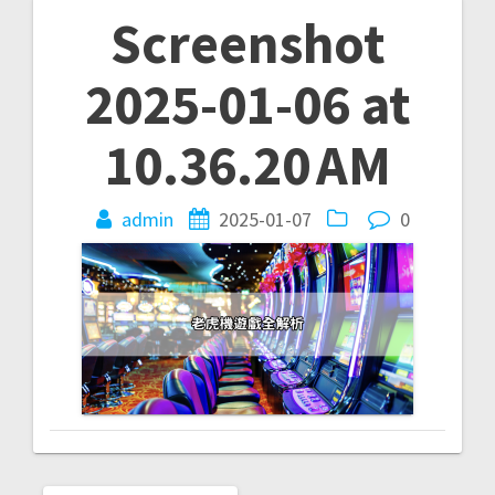
Screenshot
文
2025-01-06 at
章
10.36.20 AM
導
覽
admin
2025-01-07
0