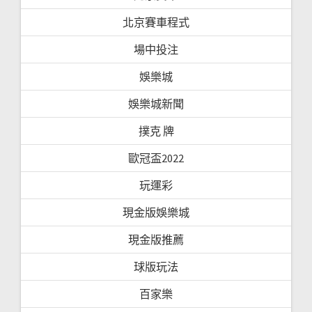
北京賽車程式
場中投注
娛樂城
娛樂城新聞
撲克 牌
歐冠盃2022
玩運彩
現金版娛樂城
現金版推薦
球版玩法
百家樂