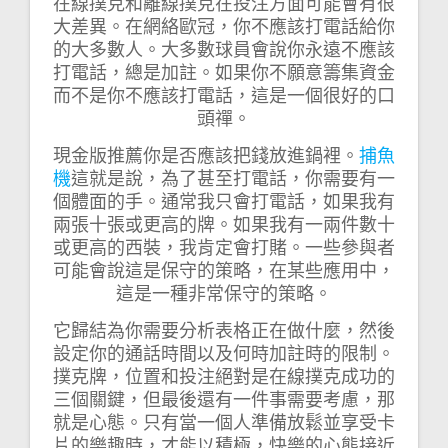
在線撲克和離線撲克在投注方面可能會有很
大差異。在網絡歐冠，你不應該打電話給你
的大多數人。大多數球員會說你永遠不應該
打電話，總是加註。如果你不願意籌集資金
而不是你不應該打電話，這是一個很好的口
頭禪。
現金版推薦你是否應該把錢放進鍋裡。
捕魚
機
這就是說，為了甚至打電話，你需要有一
個體面的手。通常我只會打電話，如果我有
兩張十張或更高的牌。如果我有一兩件數十
或更高的西裝，我肯定會打賭。一些參與者
可能會說這是保守的策略，在某些應用中，
這是一種非常保守的策略。
它歸結為你需要分析表格正在做什麼，然後
設定你的通話時間以及何時加註時的限制。
撲克牌，位置和投注絕對是在線撲克成功的
三個關鍵，但最後還有一件事需要考慮，那
就是心態。只有當一個人準備放鬆並享受卡
片的樂趣時，才能以積極，快樂的心態接近