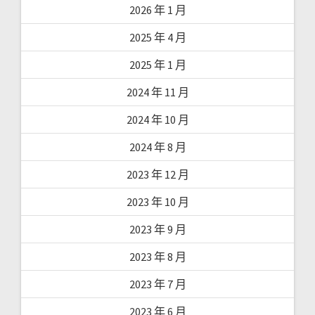
2026 年 1 月
2025 年 4 月
2025 年 1 月
2024 年 11 月
2024 年 10 月
2024 年 8 月
2023 年 12 月
2023 年 10 月
2023 年 9 月
2023 年 8 月
2023 年 7 月
2023 年 6 月