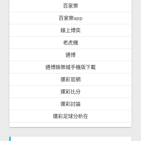
百家樂
百家樂app
線上博奕
老虎機
通博
通博娛樂城手機版下載
運彩官網
運彩比分
運彩討論
運彩足球分析在