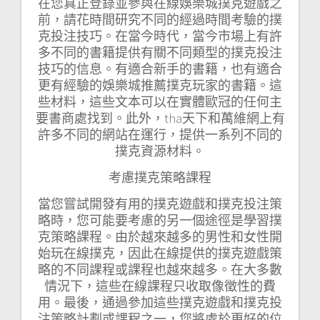
在您真正登錄並參與在線娛樂城撲克遊戲之
前，請花時間研究不同的經過時間考驗的撲
克投注技巧。在當今時代，當今市場上有許
多不同的書籍提供有關不同類型的撲克投注
技巧的信息。有適合新手的書籍，也有適合
更有經驗的娛樂城推薦撲克玩家的書籍。這
些材料，這些文本可以在實體歐冠的任何主
要書商處找到。此外，tha天下和萬維網上有
許多不同的網站在運行，提供一系列不同的
撲克資源材料。
考慮撲克策略課程
當您嘗試開發有用的撲克遊戲和撲克投注策
略時，您可能要考慮的另一個途徑是學習撲
克策略課程。由於越來越多的男性和女性開
始玩在線撲克，因此在線提供的撲克遊戲策
略的不同課程或課程也越來越多。在大多數
情況下，這些在線課程只收取像徵性的費
用。最後，通過參加這些撲克遊戲和撲克投
注策略計劃或課程之一，您將處於更好的位