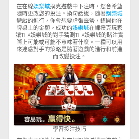
在在線
娛樂城
撲克遊戲中下注時，您會希望
隨時更改您的投注。換句話說，隨著
娛樂城
遊戲的進行，你會想要虛張聲勢，錯開你在
牌桌上的金額。成功的
娛樂城
在線撲克玩家
讓THA娛樂城的對手猜測THA娛樂城的賭注實
際上可能或可能不意味著什麼。一種可以用
來迷惑對手的策略是隨著遊戲的進行和前進
而改變投注。
學習投注技巧