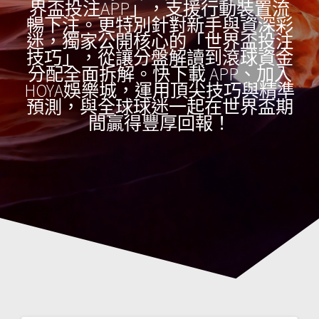
界盃投注APP」，支援行動裝置流
暢下注。更特別針對新手與資深彩
迷，獨家公開核心的「世界盃投注
技巧」，從讓分盤解讀到滾球資金
分配全面拆解。快下載 APP、加入
HOYA娛樂城，運用頂尖技巧與精準
預測，與全球球迷一起在世界盃期
間贏得豐厚回報！