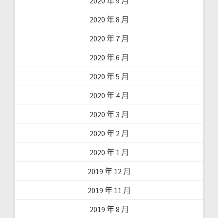
2020 年 9 月
2020 年 8 月
2020 年 7 月
2020 年 6 月
2020 年 5 月
2020 年 4 月
2020 年 3 月
2020 年 2 月
2020 年 1 月
2019 年 12 月
2019 年 11 月
2019 年 8 月