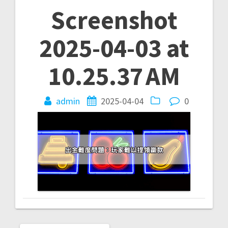
Screenshot
文
2025-04-03 at
章
10.25.37 AM
導
覽
admin
2025-04-04
0