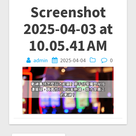
Screenshot
文
2025-04-03 at
章
10.05.41 AM
導
覽
admin
2025-04-04
0