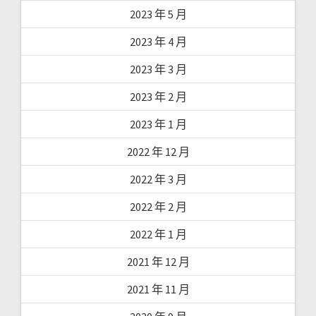
2023 年 5 月
2023 年 4 月
2023 年 3 月
2023 年 2 月
2023 年 1 月
2022 年 12 月
2022 年 3 月
2022 年 2 月
2022 年 1 月
2021 年 12 月
2021 年 11 月