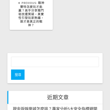
PREVIOUS
PREVIOUS:
戰神
POST:
賽特怎麼玩才能
贏？高手分享獨門
秘技遭質疑，真實
性引發玩家熱議，
誰才是真正的戰
神？
搜
尋
關
鍵
字:
近期文章
現金版娛樂城怎麼挑？專家分析5大安全指標避開