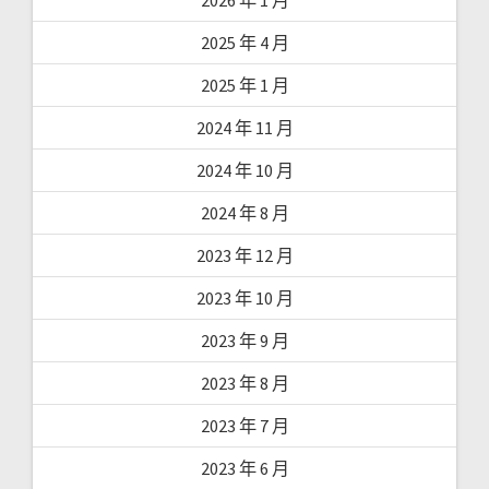
2025 年 4 月
2025 年 1 月
2024 年 11 月
2024 年 10 月
2024 年 8 月
2023 年 12 月
2023 年 10 月
2023 年 9 月
2023 年 8 月
2023 年 7 月
2023 年 6 月