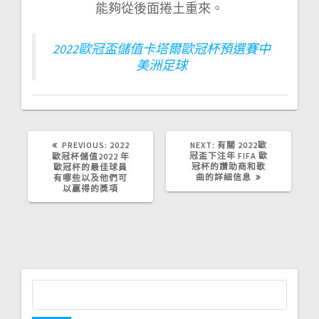
能夠從後面捲土重來。
2022歐冠盃儲值卡塔爾歐冠杯預選賽中
美洲足球
PREVIOUS
NEXT
PREVIOUS:
2022
NEXT:
有關 2022歐
POST:
POST:
冠盃下注年 FIFA 歐
歐冠杯儲值2022 年
冠杯的讚助商和歌
歐冠杯的最佳球員
曲的詳細信息
有哪些以及他們可
以贏得的獎項
搜
尋