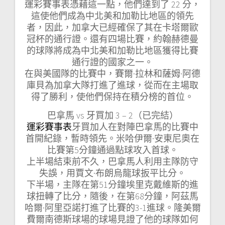
運彩賽事表憑藉這一點，他們達到了 22 分，
這使他們成為中北美和加勒比地區的領先
者，因此，加拿大已經確保了其在卡塔爾歐
冠杯的通行證。還有四場比賽，約翰赫德曼
的球隊將成為中北美和加勒比地區獲得比賽
通行證的國家之一。
在與美國隊的比賽中，賽爾·拉林和薩姆·阿德
庫貝為加拿大隊打進了進球，從而在主場取
得了勝利，使他們保持在積分榜的首位。
巴拿馬 vs 牙買加 3 – 2（已完結）
運彩賽事表
牙買加人在對陣巴拿馬的比賽中
首開紀錄，暫時領先。米哈伊爾·安東尼奧在
比賽第5分鐘通過點球攻入首球。
上半場結束前不久，巴拿馬人利用主隊防守
失誤，用賈文·布朗烏龍球扳平比分。
下半場，主隊在第51分鐘埃里克戴維斯的進
球扭轉了比分，隨後，在第68分鐘，阿茲馬
哈爾·阿里亞諾打進了比賽的3-1進球。隆美爾
費爾南德斯球場的球場見證了他的球隊如何