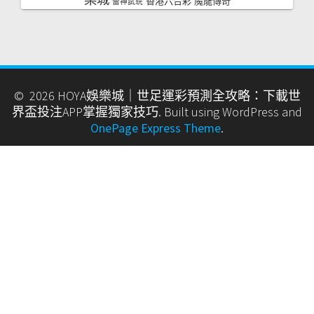
香港六合彩
魔龍傳奇
雷神試玩
© 2026 HOYA娛樂城｜世足運彩預測全攻略：下載世
界盃投注APP掌握獨家技巧. Built using WordPress and
OnePage Express Theme
.