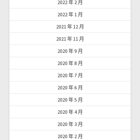
2022 年 2 月
2022 年 1 月
2021 年 12 月
2021 年 11 月
2020 年 9 月
2020 年 8 月
2020 年 7 月
2020 年 6 月
2020 年 5 月
2020 年 4 月
2020 年 3 月
2020 年 2 月