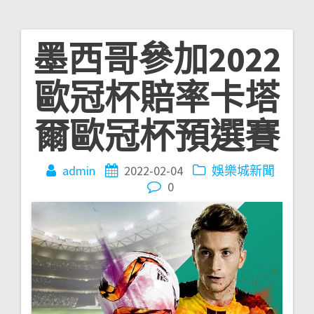
墨西哥參加2022
文
歐冠杯賠率卡塔
章
爾歐冠杯預選賽
導
覽
admin
2022-02-04
娛樂城新聞
0