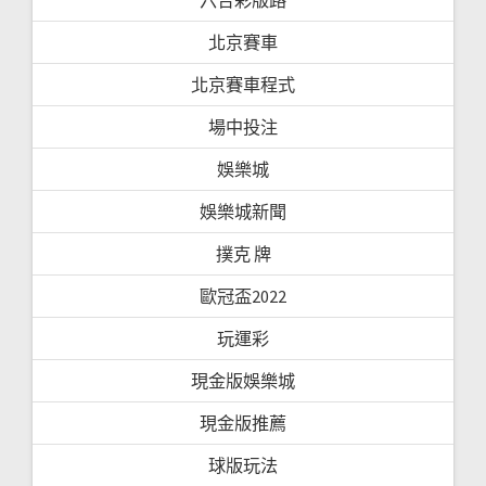
北京賽車
北京賽車程式
場中投注
娛樂城
娛樂城新聞
撲克 牌
歐冠盃2022
玩運彩
現金版娛樂城
現金版推薦
球版玩法