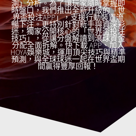
測」分析。為了讓玩家隨時掌握即
時盤口，我們推出全新升級的「世
界盃投注APP」，支援行動裝置流
暢下注。更特別針對新手與資深彩
迷，獨家公開核心的「世界盃投注
技巧」，從讓分盤解讀到滾球資金
分配全面拆解。快下載 APP、加入
HOYA娛樂城，運用頂尖技巧與精準
預測，與全球球迷一起在世界盃期
間贏得豐厚回報！