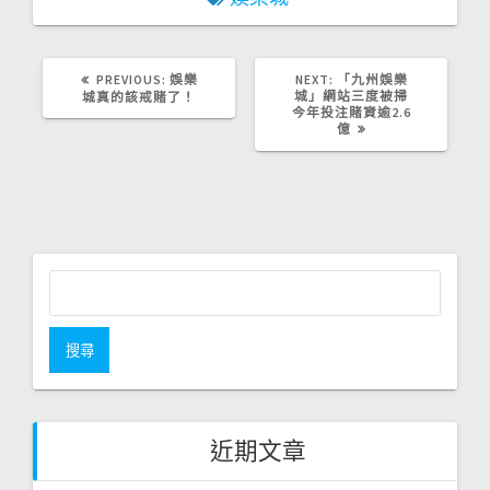
PREVIOUS
NEXT
PREVIOUS:
娛樂
NEXT:
「九州娛樂
POST:
POST:
城」網站三度被掃
城真的該戒賭了！
今年投注賭資逾2.6
億
搜
尋
關
鍵
字:
近期文章