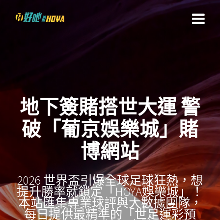
Skip
to
content
地下簽賭搭世大運 警
破「葡京娛樂城」賭
博網站
2026 世界盃引爆全球足球狂熱，想
提升勝率就鎖定「HOYA娛樂城」！
本站匯集專業球評與大數據團隊，
每日提供最精準的「世足運彩預