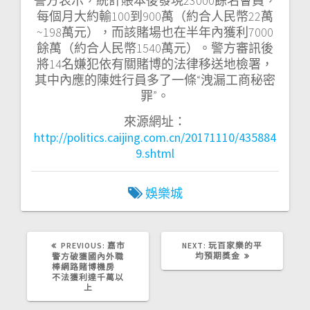
警方表示，統計賬本後發現23000餘名會員，
每個月大約輸100到900萬（約合人民幣22萬
~198萬元），而該賭場也在半年內獲利7000
餘萬（約合人民幣1540萬元）。警方審訊後
將14名嫌犯依有關賭博的法律移送地檢署，
其中內應的陳姓行員多了一條“洩漏工商秘密
罪”。
來源網址：
http://politics.caijing.com.cn/20171110/435884
9.shtml
娛樂城
PREVIOUS
NEXT
PREVIOUS:
嘉市
NEXT:
玩百家樂的平
POST:
POST:
均預期獎金
警方破獲國內外職
棒網路賭博機房
不法獲利達千萬以
上