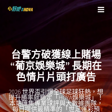
Skip
to
content
台警方破獲線上賭場
“葡京娛樂城” 長期在
色情片片頭打廣告
2026 世界盃引爆全球足球狂熱，想
提升勝率就鎖定「HOYA娛樂城」！
本站匯集專業球評與大數據團隊，
每日提供最精準的「世足運彩預