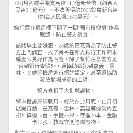
6個月內經手賭資高達14.3億新台幣（約合人
民幣3.1億元），不法所得約7000餘萬新台幣
（約合人民幣1540萬元）。
嫌犯還在機房樓下開了一間“葡京檳榔攤”作為
眼線，防止警方調查。
該賭場主要嫌犯、28歲的黃嘉新為了防止警
方上門調查，找了哥哥在新光銀行工作的未
婚妻陳菁妤作為內應，除了幫忙注意警方是
否到銀行查賬外，還協助嫌犯到嘉義、雲
林、高雄等機房進行網站設定，甚至還協助
發放賭場成員的工資。
警方查扣了大批贓證物。
警方搜證歷經數月，終於在10月底、11月初
展開行動，在嘉義、雲林、高雄等機房內查
扣計算機22台、手機26只、存摺20本、金融
卡20張、教戰守則等贓證物。