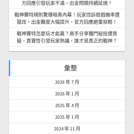
方回應引發玩家不滿，出金問題持續延燒！
戰神賽特規則驚爆暗黑內幕！玩家控訴遊戲機率遭
竄改，出金難度大幅提升，官方回應避重就輕！
戰神賽特怎麼玩才能贏？高手分享獨門秘技遭質
疑，真實性引發玩家熱議，誰才是真正的戰神？
彙整
2026 年 7 月
2026 年 1 月
2025 年 4 月
2025 年 1 月
2024 年 11 月