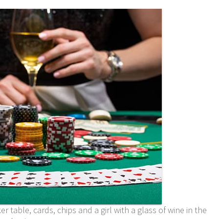
 table, cards, chips and a girl with a glass of wine in the