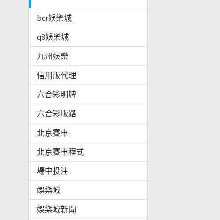
bcr娛樂城
q8娛樂城
九州娛樂
信用版代理
六合彩明牌
六合彩版路
北京賽車
北京賽車程式
場中投注
娛樂城
娛樂城新聞