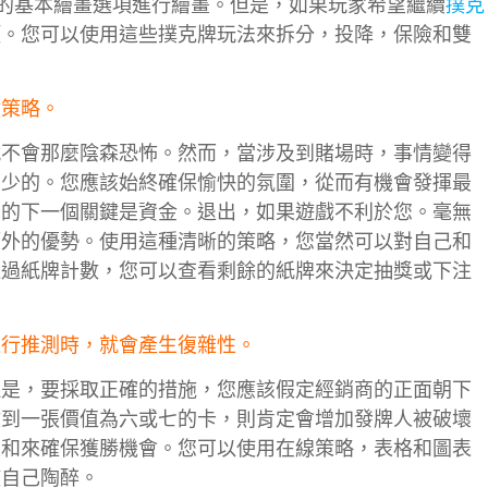
”的基本繪畫選項進行繪畫。但是，如果玩家希望繼續
撲克
項。您可以使用這些撲克牌玩法來拆分，投降，保險和雙
點策略。
就不會那麼陰森恐怖。然而，當涉及到賭場時，事情變得
可少的。您應該始終確保愉快的氛圍，從而有機會發揮最
意的下一個關鍵是資金。退出，如果遊戲不利於您。毫無
額外的優勢。使用這種清晰的策略，您當然可以對自己和
通過紙牌計數，您可以查看剩餘的紙牌來決定抽獎或下注
進行推測時，就會產生復雜性。
但是，要採取正確的措施，您應該假定經銷商的正面朝下
收到一張價值為六或七的卡，則肯定會增加發牌人被破壞
總和來確保獲勝機會。您可以使用在線策略，表格和圖表
使自己陶醉。