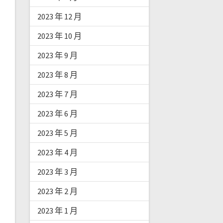
2023 年 12 月
2023 年 10 月
2023 年 9 月
2023 年 8 月
2023 年 7 月
2023 年 6 月
2023 年 5 月
2023 年 4 月
2023 年 3 月
2023 年 2 月
2023 年 1 月