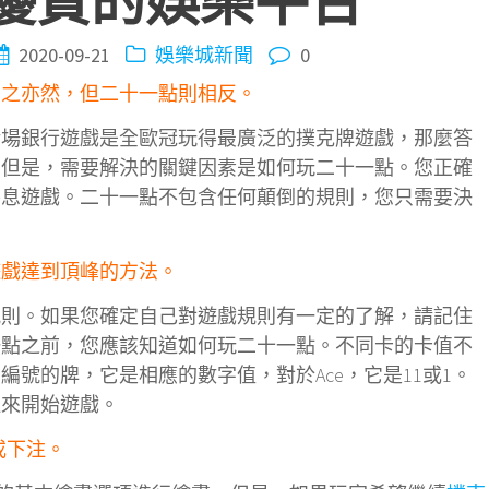
最優質的娛樂平台
2020-09-21
娛樂城新聞
0
反之亦然，但二十一點則相反。
賭場銀行遊戲是全歐冠玩得最廣泛的撲克牌遊戲，那麼答
。但是，需要解決的關鍵因素是如何玩二十一點。您正確
平息遊戲。二十一點不包含任何顛倒的規則，您只需要決
遊戲達到頂峰的方法。
規則。如果您確定自己對遊戲規則有一定的了解，請記住
一點之前，您應該知道如何玩二十一點。不同卡的卡值不
編號的牌，它是相應的數字值，對於Ace，它是11或1。
注來開始遊戲。
或下注。