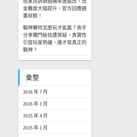
玩家控訴遊戲機率遭竄改，出
金難度大幅提升，官方回應避
重就輕！
戰神賽特怎麼玩才能贏？高手
分享獨門秘技遭質疑，真實性
引發玩家熱議，誰才是真正的
戰神？
彙整
2026 年 7 月
2026 年 1 月
2025 年 4 月
2025 年 1 月