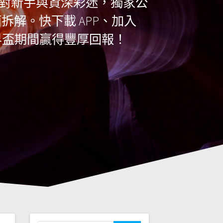
針對新手與資深彩迷，獨家公
解。快下載 APP、加入
界盃期間贏得豐厚回報！