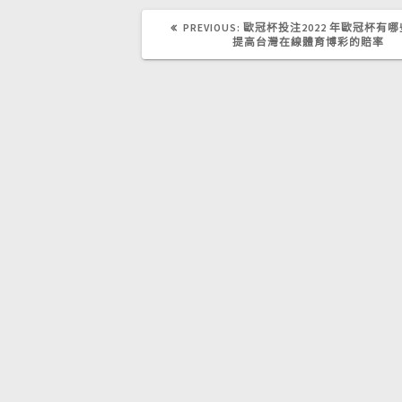
PREVIOUS
PREVIOUS:
歐冠杯投注2022 年歐冠杯有
POST:
提高台灣在線體育博彩的賠率