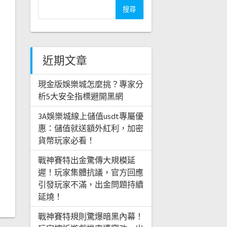
搜
尋
關
鍵
字:
近期文章
現金版娛樂城怎麼挑？專家分
析5大安全指標避開黑網
3A娛樂城線上儲值usdt專屬優
惠：儲值就送額外紅利，加密
貨幣玩家必看！
戰神賽特出金驚傳大規模延
遲！玩家集體抗議，官方回應
引發玩家不滿，出金問題持續
延燒！
戰神賽特規則驚爆暗黑內幕！