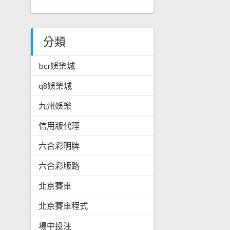
分類
bcr娛樂城
q8娛樂城
九州娛樂
信用版代理
六合彩明牌
六合彩版路
北京賽車
北京賽車程式
場中投注