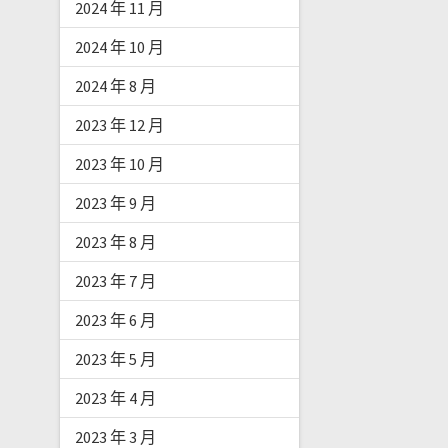
2024 年 11 月
2024 年 10 月
2024 年 8 月
2023 年 12 月
2023 年 10 月
2023 年 9 月
2023 年 8 月
2023 年 7 月
2023 年 6 月
2023 年 5 月
2023 年 4 月
2023 年 3 月