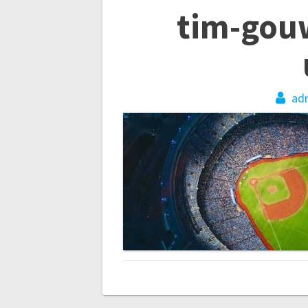
文
tim-gou
章
導
ad
覽