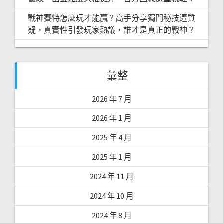
戰神賽特怎麼玩才能贏？高手分享獨門秘技遭質
疑，真實性引發玩家熱議，誰才是真正的戰神？
彙整
2026 年 7 月
2026 年 1 月
2025 年 4 月
2025 年 1 月
2024 年 11 月
2024 年 10 月
2024 年 8 月