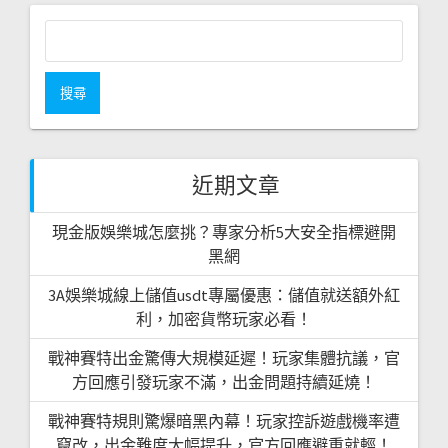
搜
尋
關
鍵
字:
近期文章
現金版娛樂城怎麼挑？專家分析5大安全指標避開
黑網
3A娛樂城線上儲值usdt專屬優惠：儲值就送額外紅
利，加密貨幣玩家必看！
戰神賽特出金驚傳大規模延遲！玩家集體抗議，官
方回應引發玩家不滿，出金問題持續延燒！
戰神賽特規則驚爆暗黑內幕！玩家控訴遊戲機率遭
竄改，出金難度大幅提升，官方回應避重就輕！