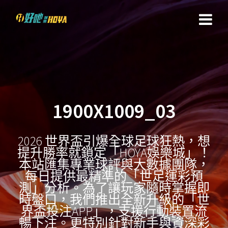
Skip
to
content
1900X1009_03
2026 世界盃引爆全球足球狂熱，想
提升勝率就鎖定「HOYA娛樂城」！
本站匯集專業球評與大數據團隊，
每日提供最精準的「世足運彩預
測」分析。為了讓玩家隨時掌握即
時盤口，我們推出全新升級的「世
界盃投注APP」，支援行動裝置流
暢下注。更特別針對新手與資深彩