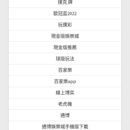
撲克 牌
歐冠盃2022
玩運彩
現金版娛樂城
現金版推薦
球版玩法
百家樂
百家樂app
線上博奕
老虎機
通博
通博娛樂城手機版下載