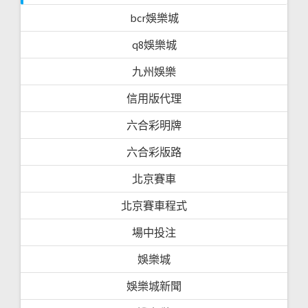
bcr娛樂城
q8娛樂城
九州娛樂
信用版代理
六合彩明牌
六合彩版路
北京賽車
北京賽車程式
場中投注
娛樂城
娛樂城新聞