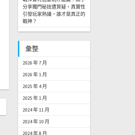
分享獨門秘技遭質疑，真實性
引發玩家熱議，誰才是真正的
戰神？
彙整
2026 年 7 月
2026 年 1 月
2025 年 4 月
2025 年 1 月
2024 年 11 月
2024 年 10 月
2024 年 8 月