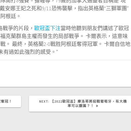
隊開打8強賽。據報導，79歲的加拿大通靈者自稱是“現
戴安娜王妃之死和9/11恐怖襲擊，指出英格蘭“三獅軍團”
的阿根廷。
群島戰爭的片段，
歐冠盃下注
當時他聽到朋友們講述了歐冠
福克蘭群島主權而發生的局部戰爭。 卡爾表示，這意味
。 最終，英格蘭2-0戰胜阿根廷奪得冠軍。 卡爾自信地
我從未有過如此強烈的感受。”
NEXT
望奪冠！
NEXT:
【2022歐冠盃】摩洛哥將迎戰葡萄牙，有大機
POST:
率可以翻篇？！