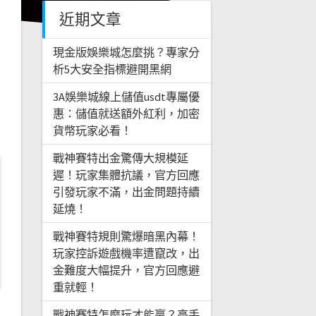
字:
近期文章
現金版娛樂城怎麼挑？專家分
析5大安全指標避開黑網
3A娛樂城線上儲值usdt專屬優
惠：儲值就送額外紅利，加密
貨幣玩家必看！
戰神賽特出金驚傳大規模延
遲！玩家集體抗議，官方回應
引發玩家不滿，出金問題持續
延燒！
戰神賽特規則驚爆暗黑內幕！
玩家控訴遊戲機率遭竄改，出
金難度大幅提升，官方回應避
重就輕！
戰神賽特怎麼玩才能贏？高手