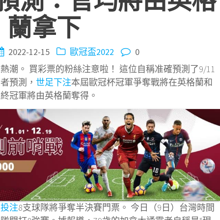
預測：官均將由英格
蘭拿下
2022-12-15
歐冠盃2022
0
熱潮。 買彩票的粉絲注意啦！ 這位自稱准確預測了9/11
靈者預測，
世足下注
本屆歐冠杯冠軍爭奪戰將在英格蘭和
最終冠軍將由英格蘭奪得。
足投注
8支球隊將爭奪半決賽門票。 今日（9日）台灣時間