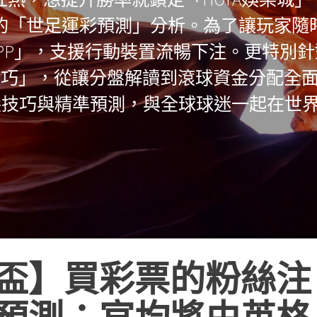
的「世足運彩預測」分析。為了讓玩家隨
PP」，支援行動裝置流暢下注。更特別
巧」，從讓分盤解讀到滾球資金分配全面拆
頂尖技巧與精準預測，與全球球迷一起在世
盃】買彩票的粉絲注