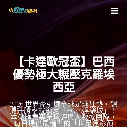
Skip
to
content
【卡達歐冠盃】巴西
優勢極大輾壓克羅埃
西亞
2026 世界盃引爆全球足球狂熱，想
提升勝率就鎖定「HOYA娛樂城」！
本站匯集專業球評與大數據團隊，
每日提供最精準的「世足運彩預