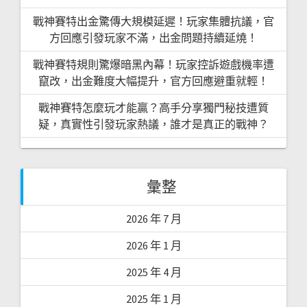
戰神賽特出金驚傳大規模延遲！玩家集體抗議，官
方回應引發玩家不滿，出金問題持續延燒！
戰神賽特規則驚爆暗黑內幕！玩家控訴遊戲機率遭
竄改，出金難度大幅提升，官方回應避重就輕！
戰神賽特怎麼玩才能贏？高手分享獨門秘技遭質
疑，真實性引發玩家熱議，誰才是真正的戰神？
彙整
2026 年 7 月
2026 年 1 月
2025 年 4 月
2025 年 1 月