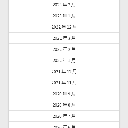
2023 年 2 月
2023 年 1 月
2022 年 12 月
2022 年 3 月
2022 年 2 月
2022 年 1 月
2021 年 12 月
2021 年 11 月
2020 年 9 月
2020 年 8 月
2020 年 7 月
2020 年 6 月