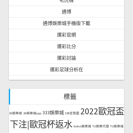
通博
通博娛樂城手機版下載
運彩官網
運彩比分
運彩討論
運彩足球分析在
標籤
2022歐冠盃
333娛樂城
3A娛樂城
3A娛樂城app
539走勢圖
下注|歐冠杯返水
Gofun娛樂城
TU娛樂代理
TU娛樂城