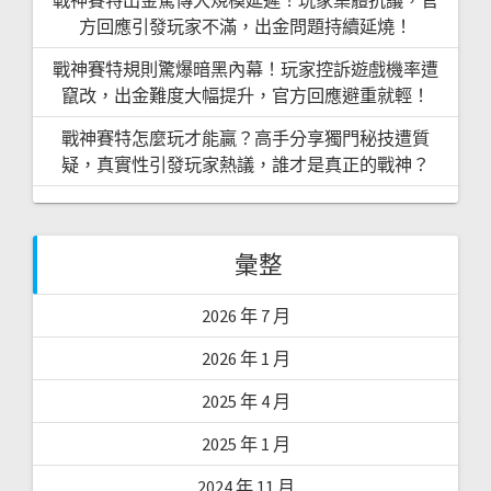
方回應引發玩家不滿，出金問題持續延燒！
戰神賽特規則驚爆暗黑內幕！玩家控訴遊戲機率遭
竄改，出金難度大幅提升，官方回應避重就輕！
戰神賽特怎麼玩才能贏？高手分享獨門秘技遭質
疑，真實性引發玩家熱議，誰才是真正的戰神？
彙整
2026 年 7 月
2026 年 1 月
2025 年 4 月
2025 年 1 月
2024 年 11 月