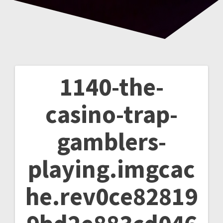
1140-the-
文
casino-trap-
章
gamblers-
導
playing.imgcac
覽
he.rev0ce82819