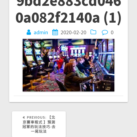
9bd2e883cd046
0a082f2140a (1)
admin
2020-02-20
0
PREVIOUS
PREVIOUS:
【北
POST:
京賽車程式 】預測
冠軍的玩法技巧-去
一尾玩法