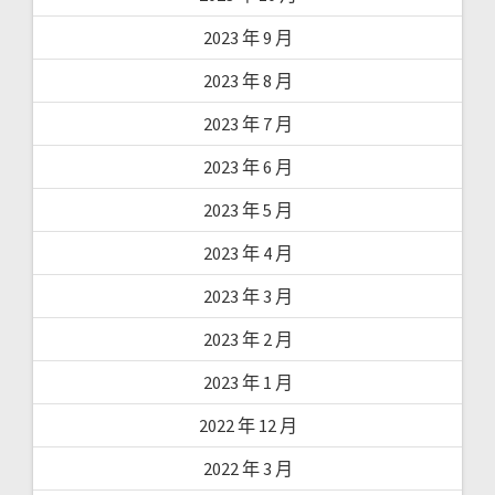
2023 年 9 月
2023 年 8 月
2023 年 7 月
2023 年 6 月
2023 年 5 月
2023 年 4 月
2023 年 3 月
2023 年 2 月
2023 年 1 月
2022 年 12 月
2022 年 3 月