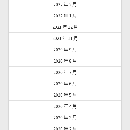
2022 年 2 月
2022 年 1 月
2021 年 12 月
2021 年 11 月
2020 年 9 月
2020 年 8 月
2020 年 7 月
2020 年 6 月
2020 年 5 月
2020 年 4 月
2020 年 3 月
2020 年 2 月