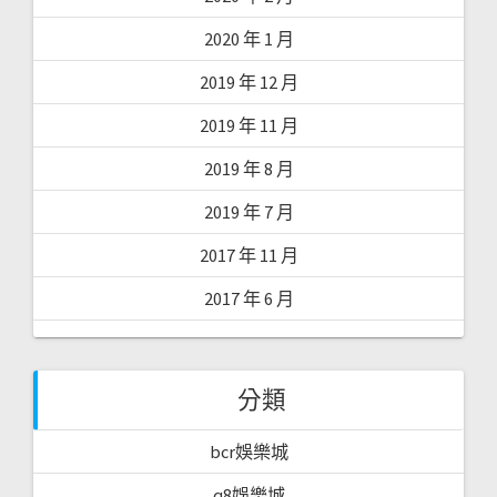
2020 年 1 月
2019 年 12 月
2019 年 11 月
2019 年 8 月
2019 年 7 月
2017 年 11 月
2017 年 6 月
分類
bcr娛樂城
q8娛樂城