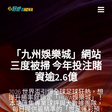
Skip
to
content
「九州娛樂城」網站
三度被掃 今年投注賭
資逾2.6億
2026 世界盃引爆全球足球狂熱，想
提升勝率就鎖定「HOYA娛樂城」！
本站匯集專業球評與大數據團隊，
每日提供最精準的「世足運彩預