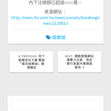
內下注總額已超過6400萬。
來源網址：
http://news.ltn.com.tw/news/society/breakingn
ews/2120813
娛樂城
PREVIOUS
NEXT
PREVIOUS:
地下
NEXT:
運動簽賭網站
POST:
POST:
遭警方瓦解 竟有
簽賭搭世大運 警破
銀行員當內應通風
「葡京娛樂城」賭
報信
博網站
搜
尋